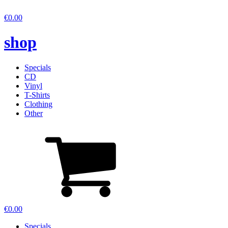
€
0.00
shop
Specials
CD
Vinyl
T-Shirts
Clothing
Other
€
0.00
Specials