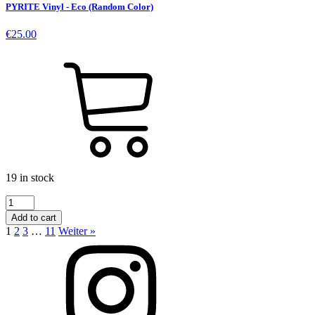
PYRITE Vinyl - Eco (Random Color)
€
25.00
19 in stock
PYRITE
Vinyl
Add to cart
-
1
2
3
…
11
Weiter »
Eco
(Random
Color)
quantity