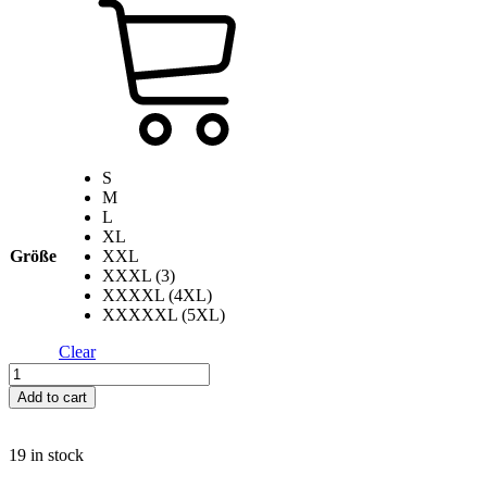
S
M
L
XL
Größe
XXL
XXXL (3)
XXXXL (4XL)
XXXXXL (5XL)
Clear
Logo
T-
Add to cart
Shirt
-
Black
19 in stock
quantity