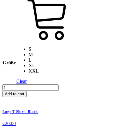
S
M
L
Größe
XL
XXL
Clear
Apple
Skull
Add to cart
-
Grey
quantity
Logo T-Shirt - Black
€
20.00